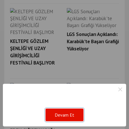
LGS Sonuçları Açıklandı:
KELTEPE GÖZLEM
Karabük'te Başarı Grafiği
ŞENLİĞİ VE UZAY
Yükseliyor
GİRİŞİMCİLİĞİ
FESTİVALİ BAŞLIYOR
×
SAFRANBOLUSPOR YENİ
Devam Et
SAFRANBOLU’DA
SEZON İÇİN HAREKETE
TURİSTLERİ RAHATSIZ
GEÇTİ