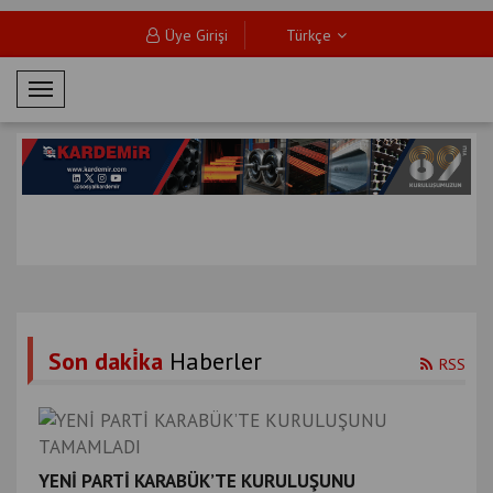
Üye Girişi
Türkçe
M
o
b
i
l
M
e
n
ü
Son daki̇ka
Haberler
RSS
YENİ PARTİ KARABÜK’TE KURULUŞUNU