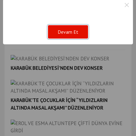
×
KARABÜK TSO, TOBB AKREDİTASYON SİSTEMİNDE
Devam Et
6 YILDIZLI BAŞARIYA İMZA ATTI
KARABÜK BELEDİYESİ’NDEN DEV KONSER
KARABÜK’TE ÇOCUKLAR İÇİN “YILDIZLARIN
ALTINDA MASAL AKŞAMI” DÜZENLENİYOR