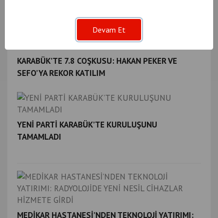
Benzer
Haberler
Devam Et
KARABÜK’TE 7.8 COŞKUSU: HAKAN PEKER VE
SEFO’YA REKOR KATILIM
YENİ PARTİ KARABÜK’TE KURULUŞUNU
TAMAMLADI
MEDİKAR HASTANESİ’NDEN TEKNOLOJİ YATIRIMI: