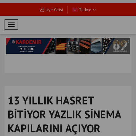
Üye Girişi
Türkçe
M
o
b
i
l
M
e
n
ü
13 YILLIK HASRET
BİTİYOR YAZLIK SİNEMA
KAPILARINI AÇIYOR