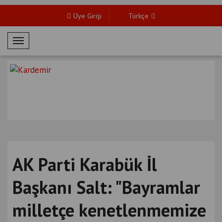
Üye Girişi
Türkçe
M
o
b
i
l
M
e
n
ü
AK Parti Karabük İl
Başkanı Salt: "Bayramlar
milletçe kenetlenmemize