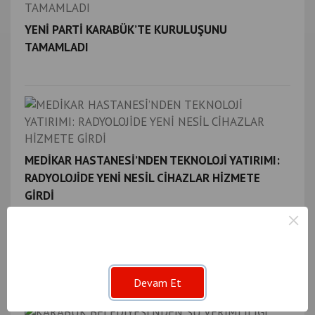
YENİ PARTİ KARABÜK’TE KURULUŞUNU
TAMAMLADI
MEDİKAR HASTANESİ’NDEN TEKNOLOJİ YATIRIMI:
RADYOLOJİDE YENİ NESİL CİHAZLAR HİZMETE
GİRDİ
×
KARABÜK–YENİCE KARAYOLU İÇİN İLK ADIM
Devam Et