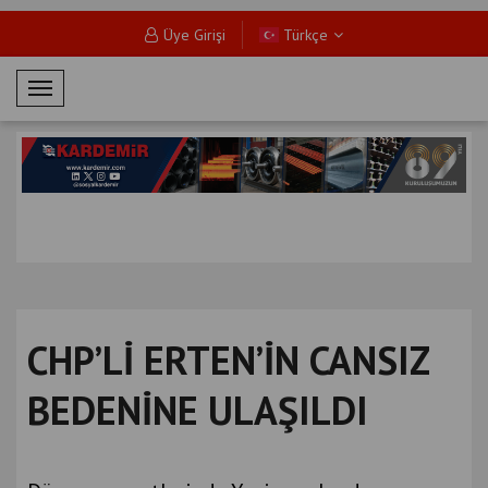
Üye Girişi
Türkçe
M
o
b
i
l
M
e
n
ü
CHP’Lİ ERTEN’İN CANSIZ
BEDENİNE ULAŞILDI