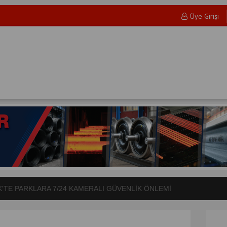
Üye Girişi
'TE PARKLARA 7/24 KAMERALI GÜVENLİK ÖNLEMİ