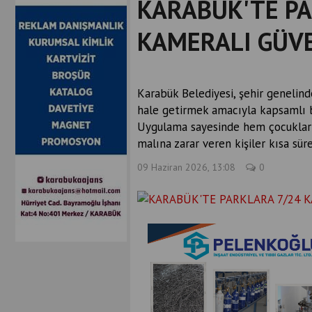
KARABÜK'TE PA
KAMERALI GÜVE
Karabük Belediyesi, şehir genelind
hale getirmek amacıyla kapsamlı bi
Uygulama sayesinde hem çocuklar
malına zarar veren kişiler kısa sür
09 Haziran 2026, 13:08
0