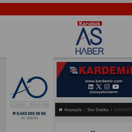
Anasayfa
Son Daki̇ka
KARABÜK