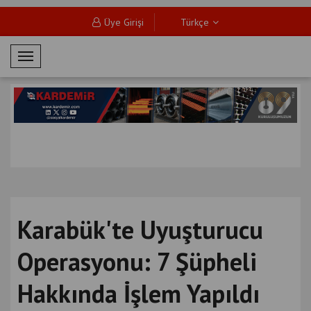
Üye Girişi
Türkçe
M
o
b
i
l
M
e
n
ü
Karabük'te Uyuşturucu
Operasyonu: 7 Şüpheli
Hakkında İşlem Yapıldı