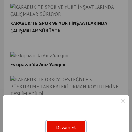
KARABÜK’TE SPOR VE YURT İNŞAATLARINDA
ÇALIŞMALAR SÜRÜYOR
Eskipazar'da Anız Yangını
×
KARABÜK'TE ORKÖY DESTEĞİYLE SU PÜSKÜRTME
TANKERLERİ ORMAN KÖYLÜLERİNE TESLİM EDİLDİ
Devam Et