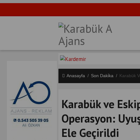
Anasayfa
Son Daki̇ka
Karabük V
Karabük ve Eski
Operasyon: Uyuş
Ele Geçirildi