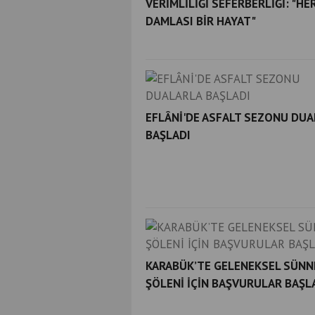
VERİMLİLİĞİ SEFERBERLİĞİ: "HE
DAMLASI BİR HAYAT"
EFLÂNİ'DE ASFALT SEZONU DU
BAŞLADI
KARABÜK’TE GELENEKSEL SÜNN
ŞÖLENİ İÇİN BAŞVURULAR BAŞL