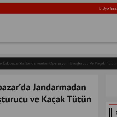
Üye Giriş
e Eskipazar’da Jandarmadan Operasyon: Uyuşturucu Ve Kaçak Tütün El
pazar’da Jandarmadan
turucu ve Kaçak Tütün