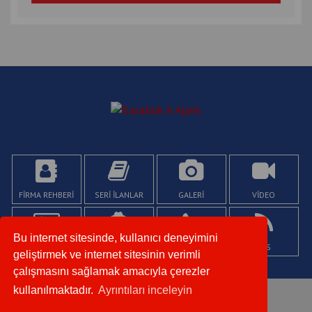
FİRMA REHBERİ
SERİ İLANLAR
GALERİ
VİDEO
Bu internet sitesinde, kullanıcı deneyimini
KÜNYE
YAZARLAR
İLETİŞİM
RSS
geliştirmek ve internet sitesinin verimli
çalışmasını sağlamak amacıyla çerezler
kullanılmaktadır.
Ayrıntıları inceleyin
Copyright © 2020. Her Hakkı Saklıdır.