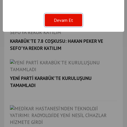
Benzer
Haberler
Devam Et
KARABÜK’TE 7.8 COŞKUSU: HAKAN PEKER VE
SEFO’YA REKOR KATILIM
YENİ PARTİ KARABÜK’TE KURULUŞUNU
TAMAMLADI