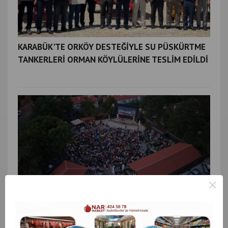
KARABÜK'TE ORKÖY DESTEĞİYLE SU PÜSKÜRTME
TANKERLERİ ORMAN KÖYLÜLERİNE TESLİM EDİLDİ
×
KARABÜK’TE MASAL GİBİ AKŞAM: YAZLIK SİNEMA
HINCAHINÇ DOLDU