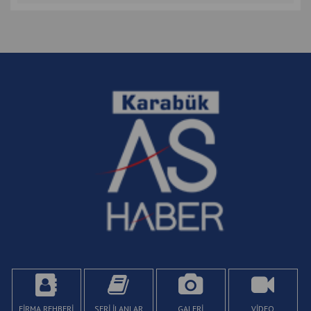
FİRMA REHBERİ
SERİ İLANLAR
GALERİ
VİDEO