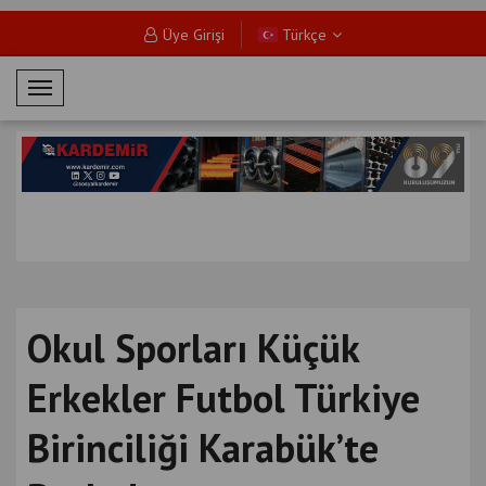
Üye Girişi
Türkçe
M
o
b
i
l
M
e
n
ü
Okul Sporları Küçük
Erkekler Futbol Türkiye
Birinciliği Karabük’te